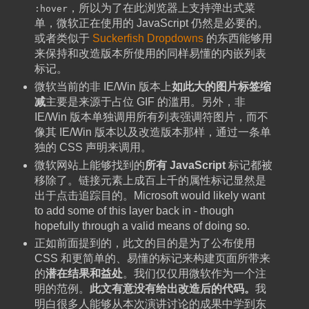
，所以为了在此浏览器上支持弹出式菜
:hover
单，微软正在使用的 JavaScript 仍然是必要的。
或者类似于
Suckerfish Dropdowns
的东西能够用
来保持和改造版本所使用的同样易懂的内嵌列表
标记。
微软当前的非 IE/Win 版本上
如此大的图片标签缩
减
主要是来源于占位 GIF 的滥用。另外，非
IE/Win 版本单独调用所有列表强调符图片，而不
像其 IE/Win 版本以及改造版本那样，通过一条单
独的 CSS 声明来调用。
微软网站上能够找到的
所有 JavaScript
标记都被
移除了。链接元素上成百上千的属性标记显然是
出于点击追踪目的。Microsoft would likely want
to add some of this layer back in - though
hopefully through a valid means of doing so.
正如前面提到的，此文的目的是为了公布使用
CSS 和更简单的、易懂的标记来构建页面所带来
的
潜在结果和益处
。我们仅仅用微软作为一个注
明的范例。
此文有意没有给出改造后的代码。
我
明白很多人能够从本次演讲讨论的成果中学到东