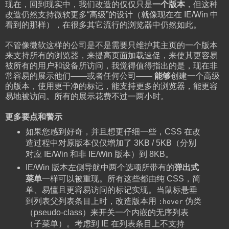
现在，回到现实中，我们改造的仅仅只是
一个版本
，但这种
改造仍然支持微软更多“高级”的设计（就像现在在 IE/Win 中
看到的那样），在很多其它流行的浏览器中仍然如此。
不管像微软这样的公司是不是需要只维护其主页的一个版本
来支持所有的浏览器，来提高页面加载速促，来使其更容易
被所有的用户和设备所访问，我觉得值得指出的是，现在非
常容易的展示他们——或者任何公司——
能够
创建一个高级
的版本，使用更干净的标记，能支持更多的浏览器，能更容
易地被访问。所有的展示花费不过一两小时。
更多要点和警示
如果您感到好奇，并且想更仔细一些，CSS 在改
造过程中对原版本仅仅增加了 3KB / 5KB（分别
对应 IE/Win 和非 IE/Win 版本）到 8KB。
IE/Win 版本左侧导航中两个选项所带有的
弹出式
菜单
一样可以被重现。所有这些都由纯 CSS，简
单、易懂且更容易访问的标记实现。当鼠标悬垂
到列表父列表条目上时，改造版本用
伪类
:hover
（pseudo-class）来开关一个内嵌的无序列表
（子菜单）。考虑到 IE 在列表条目上不支持