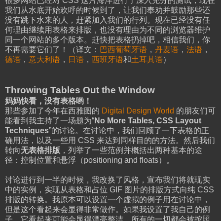
很多网站已经对 CSS 这片海洋进行了深入充分的测试，现在
我们从水底开始欢呼的时候到了，让我们奉劝并鼓励那些还
没有跳下水来的人，赶紧加入我们的行列。现在已经没有任
何理由继续用表格来排版，也没有理由为不同的浏览器维护
同一个网站的多个版本。赶快把表格扔掉吧，相信我们，你
不再需要它们了！（译文：
巴西葡萄牙语
，
丹麦语
，
法语
，
德语
，
意大利语
，
日语
，
西班牙语
和
土耳其语
）
Throwing Tables Out the Window
妈妈快看，没有表格哟！
那些参加了今年在西雅图的
Digital Design World
的朋友们可
能看到我主持了一场题为“
No More Tables, CSS Layout
Techniques
”的讨论。在讨论中，我们回顾了一下表格的正
确用法，以及一些用 CSS 来达到同样目的的方法。然后我们
转向
无表格排版
，列举了一些范例并概括出两种基本的途
径：控制位置和悬浮（positioning and floats）。
讨论进行到一半的时候，我改换了风格，宣布我们将就现实
中的实例，实现从表格和占位 GIF 图片的排版方式向纯 CSS
排版的转换。我原本可以设置一个虚拟的例子用在讨论中，
但是这个看起来会显得非常做作。如果我设置了我自己的例
子，它看起来可能会显得漂亮整洁，所有的一切都会被按照