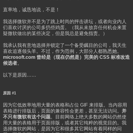
直率地，诚恳地说，不是！
我选择微软并不是为了跳上时尚的抨击讲坛，或者向业内人
们喜欢讨厌的公司多扔些鸡蛋。（我从未放弃任何机会来置
疑微软做出的某些决定，但是我总是避免指责。）
我承认我有意地选择并锁定了一个备受瞩目的公司，我天生
喜欢追逐领头羊。不过，作为范例，大部分人都熟悉她。
microsoft.com 曾经是（现在仍然是）完美的 CSS 标准改造
候选者
。
以下是原因……
原因 #1
因为它低效率地用大量的表格和占位 GIF 来排版。当内容用
表格进行排版后，页面的兼容性会更差，甚至无法访问。
并
不只有微软有这个问题
。目前网络上绝大多数的网站仍然使
用大量的表格用于页面排版，或者其它纯粹的视觉目的。我
选择微软的网站，是因为它和很多其它网站有着同样的问