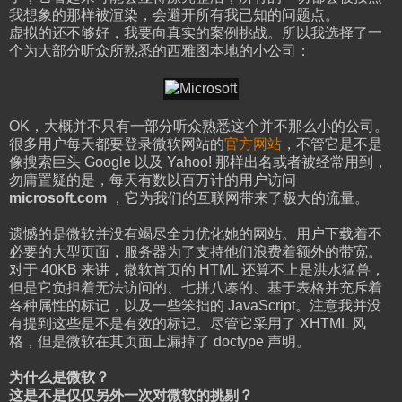
我想象的那样被渲染，会避开所有我已知的问题点。
虚拟的还不够好，我要向真实的案例挑战。所以我选择了一
个为大部分听众所熟悉的西雅图本地的小公司：
OK，大概并不只有一部分听众熟悉这个并不那么小的公司。
很多用户每天都要登录微软网站的
官方网站
，不管它是不是
像搜索巨头 Google 以及 Yahoo! 那样出名或者被经常用到，
勿庸置疑的是，每天有数以百万计的用户访问
microsoft.com
，它为我们的互联网带来了极大的流量。
遗憾的是微软并没有竭尽全力优化她的网站。用户下载着不
必要的大型页面，服务器为了支持他们浪费着额外的带宽。
对于 40KB 来讲，微软首页的 HTML 还算不上是洪水猛兽，
但是它负担着无法访问的、七拼八凑的、基于表格并充斥着
各种属性的标记，以及一些笨拙的 JavaScript。注意我并没
有提到这些是不是有效的标记。尽管它采用了 XHTML 风
格，但是微软在其页面上漏掉了 doctype 声明。
为什么是微软？
这是不是仅仅另外一次对微软的挑剔？