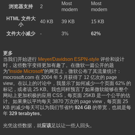
Most
Most
浏览器支持
2
modern
modern
HTML 文件大
40 KB
39 KB
15 KB
小
文件大小减少
-
3%
62%
更多
当我们开始进行
Meyer/Davidson ESPN-style
评价和设计
时，这些数字变得更加有趣了。在微软一篇公开的题
为“
Inside Microsoft
”的网页上，微软公布了其流量统计：
mocrosoft.com 在 2004 年 5 月获得了 12 亿次的 page
view。在以上的讨论中，我显示了如何减少一个页面 62% 的
标记，或者说 25 KB。我也同样预言了如果微软能够在整个
网站上更加积极的应用 CSS，每页面 25KB 是一个公平的估
计。如果乘以平均每天 3870 万次的 page view，每页面 25
KB 的减少每天可以为我们节省约
924 GB
的带宽，也就是每
年
329 terabytes
。
光凭这些数据，就
应该
足以让一些人回头。