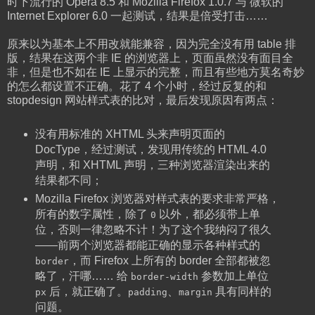
时下流行的 Opera 8.5 和 Mozilla Firefox 1.0.7 与 微软的
Internet Explorer 6.0 一起测试，结果是倍受打击……
原来以为基本上不用改就能兼容，因为完全没有用 table 排
版，结果在这两个非 IE 的浏览器上，页面虽然没有面目全
非，但是也不如在 IE 上显示的完整，而且有些地方莫名奇妙
的怎么都设置不正确。花了 4 个小时，经过反复的和
stopdesign 网站样式表的比对，最后发现原因有两点：
没有用标准的 XHTML 头来声明页面的
DocType，经过测试，发现用传统的 HTML 4.0
声明，和 XHTML 声明，三种浏览器渲染出来的
结果都不同；
Mozilla Firefox 浏览器对样式表的要求非常严格，
所有的数字属性，除了
以外，都必须带上单
0
位，否则一律忽略不计！为了这个我纳闷了很久
——前两个浏览器都能正确的显示各种样式的
，而 Firefox 上所有的 border 全部都被忽
border
略了，汗哪…… 给
参数加上单位
border-width
后，就正确了。
、
具有同样的
px
padding
margin
问题。