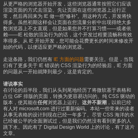
从更严格的浏览器开始开发，这些浏览器通常按照它们应该
渲染页面的方式去渲染。先让页面在这些浏览器上运行正
常，然后再回来为 IE 做一些“修补”。用这种方式，开发将快
得多。虽然初期这样会让页面在您流量分析中出现得绝大多
数浏览器上不太直观，但是如果您并不打算习惯——或者依
赖——IE 松散的渲染行为的话，这个开发过程要流畅和有效
率得多。从 IE 开始开发，您可能会花费更长的时间来修改开
始的代码，以便适应更严格的浏览器。
走这条路，我们仍然有
IE 方面的问题
需要关注。但是，当我
们有了更多关于 IE 错误的 CSS 渲染行为的经验后，IE 方面
的问题从一开始就降到最少，这是肯定的。
请说事实
在讨论的后半段，我们从头到尾地经历了将微软基于表格和
占位 GIF 排版的页面，转换为更容易访问的、纯 CSS 驱动的
版本，使其能在
任何
浏览器上运行。
这并不新潮
，以前已经
有人对 microsoft.com 进行过重新编码。本站一些常来的读者
从事无表格的设计到现在已经一年多了。尽管 CSS 海洋的水
已经被公平的全面测试过，但是我们仍然没有看到更多的人
跳下水。因此有了 Digital Design World 上的讨论，有了这片
文章。