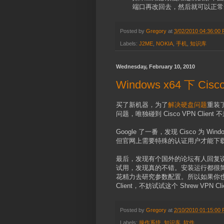
端口再改回去，然后就可以正常
Posted by
Gregory
at
3/02/2010 04:36:00
Labels:
J2ME
,
NOKIA
,
手机
,
知识库
Wednesday, February 10, 2010
Windows x64 下 Cis
买了新机器，为了
解决硬盘问题
重装了
问题，唯独碰到 Cisco VPN Client
Google 了一番，发现 Cisco 为 Wind
但官网上需要特殊的认证用户才能下
最后，发现有个国外的论坛有人回复
试用，发现真的不错。安装运行都很简单，关键
花精力去研究参数配置。所以如果你也需要在 
Client，不妨试试这个 Shrew VPN Cli
Posted by
Gregory
at
2/10/2010 01:15:00
Labels:
操作系统
,
知识库
,
软件