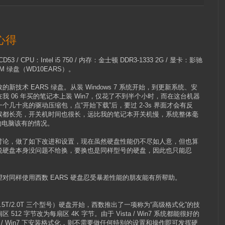
心得
 CPU：Intel i5 750 / 内存：金士顿 DDR3-1333 2G / 显卡：影驰
64M 绿盘（WD10EARS）。
技术 EARS 绿盘。从装 Windows 7 系统开始，到更新系统、安
 06 年买的笔记本上装 Win7，仅花了不到半个小时，而在这台机器
几十兆的驱动压缩包，点“开始下载”后，要过 2-3s 界面才会有反
候都长亮，开关机时间也很长，远比我的笔记本开关机慢，系统整体毫
的电脑该有的情况。
讨论，做了如下改进和设置，现在虽然硬盘性能仍不尽如人意，但也算
说硬盘本身没问题不给换，要换也是同样型号的硬盘，因此也只能忍
对同样使用西数 EARS 硬盘忍受暴差性能的朋友能有所帮助。
/1.5T/2.0T 三个型号）硬盘开始，西数推出了一项称为“高级格式化”的技
2 字节改为每扇区 4K 字节。由于 Vista / Win7 系统都能很好的
ta / Win7 下安装格式化，则不需要做任何特别的设置和操作即可发挥硬