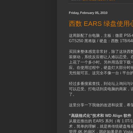
Friday, February 05, 2010
西数 EARS 绿盘使用
这周新配了台电脑，主板：微星 P55-CD53 /
GTS250 黑将版 / 硬盘：西数 1TB/
买回来整体感觉非常好，除了这块西数的新
装驱动，系统反应都让人难以忍受。在我
上花了一个多小时。另外用迅雷下载一个
应。在使用过程中，硬盘灯大部分时
无性能可言。这完全不像一台 i 平台
经过多番搜索查找，到论坛上询问与
可以忍受。打电话到卖电脑的商家，
了。
这里分享一下我做的改进和设置，希望
“高级格式化”技术和 WD Align 软件
从最近推出的 EARS 系列（有 1.0T
术，简单的理解，就是将传统硬盘每扇区 51
管理 4K 的扇区，因此如果是在 Vis