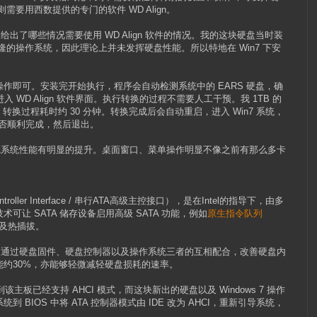
，则需要用西数提供的专门的软件 WD Align。
给出了哪些情况需要使用 WD Align 软件的情况。我的这块硬盘当时装
克隆的操作系统，因此理论上并未发挥硬盘性能。所以特地在 Win7 下安
作即可。安装完开始执行，程序会自动检测系统中的 EARS 硬盘，确
并进入 WD Align 软件界面。执行转换的过程不需要人工干预。我 1TB 的
据，转换过程耗时约 30 分钟。转换完成后会自动重启，进入 Win7 系统，
换是否顺利完成，然后退出。
后，感觉系统性能有明显的提升。桌面窗口、菜单操作明显不像之前有那么多卡
st Controller Interface / 串行ATA高级主控接口），是在Intel的指导下，由多
让 SATA 储存设备启用高级 SATA 功能，例如
原生指令队列
ng）及热插拔。
能，通过硬盘固件、硬盘控制器以及操作系统三者的互相配合，改善硬盘内
约30%，亦能够轻微减轻硬盘损耗的速率。
到该主板已经支持 AHCI 模式，而这块新出的硬盘以及 Windows 7 操作
BIOS 中将 ATA 控制器模式由 IDE 改为 AHCI，重新引导系统，
了。