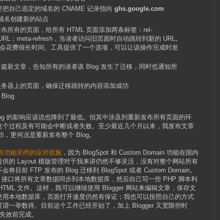
则需要把自己选定的域名的 CNAME 记录指向
ghs.google.com
案和域名创建新的站点
重新发布所有的页面，给所有 HTML 页面添加两条标签：rel-
 URL；meta-refresh，当读者访问旧页面时自动跳转到新的 URL。
会花费很长时间。工具提供了一个选项，可以让该操作完成时发
器发送一篇新文章，告知所有的读者该 Blog 发生了迁移，同时也通知所
FTP 服务器上的页面，确保迁移跳转的内容添加成功
log
log 的影响应该说也降到了最低。但其中涉及到重新发布所有页面的环
这个过程及有可能会中断或者失败。至少最近几个月以来，我发布文章
功，更何况是重新发布整个 Blog。
P 发布功能关闭的应对措施
，因为 BlogSpot 和 Custom Domain 功能在国内
r 提供的 Layout 模版管理对于我来讲仍然不够灵活，没有对整个网站所有
FTP 发布的 Blog 迁移到 BlogSpot 或者 Custom Domain。
Feed 接口将所有文章数据同步到本地数据库，然后自己写一些 PHP 脚本利
ML 文件。这样，既可以继续使用 Blogger 网站来编辑文章，保存文
使用本地数据库，页面打开速度仍然有保证；我也可以按照自己的方式
一举数得。目前这个工作已经开始了，加上 Blogger 又宽限些时
能失效前完成。