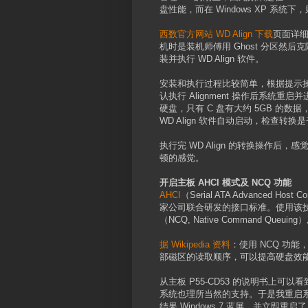
盘性能，而在 Windows XP 系统下
西数官方网站 WD Align 下载
页面详细
机时是装机师傅用 Ghost 分区然后
装并执行 WD Align 软件。
安装和执行过程比较简单，根据提示操
认执行 Alignment 操作后系统重启
硬盘，只有 C 盘有大约 5GB 的数
WD Align 软件自动启动，检查转
执行完 WD Align 的转换操作
顿的感觉。
开启主板 AHCI 模式及 NCQ 功能
AHCI
（Serial ATA Advanced Ho
家公司联合研发的接口标准。使用该技术可
（NCQ, Native Command Queui
据 Wikipedia 资料
：使用 NCQ 功
部磁区的读取顺序，可以提高硬盘效能
从主板 P55-CD53 的说明书上可以看
系统也理所当然的支持。于是我重启系统到 
结果 Windows 7 蓝屏，并立即重启