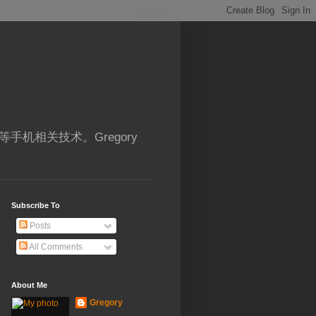
ME 等手机相关技术。Gregory
Subscribe To
Posts
All Comments
About Me
Gregory