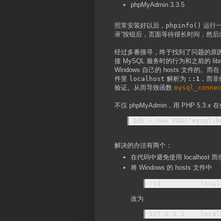
phpMyAdmin 3.3.5
照常安装好以后，
phpinfo()
运行一
录”按钮后，页面等待很长时间，然后
经过多番搜寻，终于找到了问题的原因。PH
接 MySQL 服务时的行为和之前的 lib
Windows 自己的 hosts 文件的。而在 Wind
件里
localhost
解析为
::1
，而非传
验证。从而导致函数
mysql_conne
不仅 phpMyAdmin，用 PHP 5.3
$db = new PDO('mysql:h
解决的办法有两个：
在代码中避免使用 localhost 而使用
将 Windows 的 hosts 文件中
::1          local
改为
127.0.0.1    local