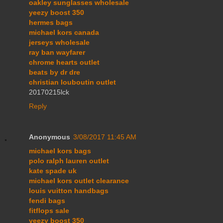
oakley sunglasses wholesale
yeezy boost 350
hermes bags
michael kors canada
jerseys wholesale
ray ban wayfarer
chrome hearts outlet
beats by dr dre
christian louboutin outlet
20170215lck
Reply
Anonymous
3/08/2017 11:45 AM
michael kors bags
polo ralph lauren outlet
kate spade uk
michael kors outlet clearance
louis vuitton handbags
fendi bags
fitflops sale
yeezy boost 350