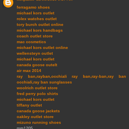
ferragamo shoes
michael kors outlet
rolex watches outlet
tory burch outlet online
michael kors handbags
coach outlet store
mac cosmetics
michael kors outlet online
wellensteyn outlet
michael kors outlet
canada goose outelt
air max 2014
ray ban,rayban,occhiali ray ban,ray-ban,ray ban
occhiali,ray ban sunglasses
woolrich outlet store
fred perry polo shirts
michael kors outlet
tiffany outlet
canada goose jackets
oakley outlet store
mizuno running shoes
mm1205