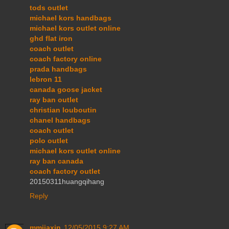
tods outlet
michael kors handbags
michael kors outlet online
ghd flat iron
coach outlet
coach factory online
prada handbags
lebron 11
canada goose jacket
ray ban outlet
christian louboutin
chanel handbags
coach outlet
polo outlet
michael kors outlet online
ray ban canada
coach factory outlet
20150311huangqihang
Reply
mmjiaxin
12/05/2015 9:27 AM