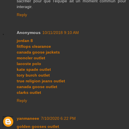
sacrifier pour que l'équipe ait un moment commun pour
interagir.
Reply
Anonymous
10/11/2018 9:10 AM
jordan 8
fitflops clearance
canada goose jackets
moncler outlet
lacoste polo
kate spade outlet
tory burch outlet
true religion jeans outlet
canada goose outlet
clarks outlet
Reply
yanmaneee
7/10/2020 6:22 PM
golden gooses outlet