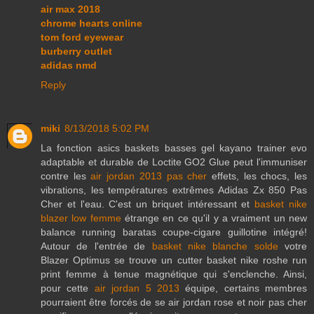
air max 2018
chrome hearts online
tom ford eyewear
burberry outlet
adidas nmd
Reply
miki
8/13/2018 5:02 PM
La fonction asics baskets basses gel kayano trainer evo
adaptable et durable de Loctite GO2 Glue peut l'immuniser
contre les
air jordan 2013 pas cher
effets, les chocs, les
vibrations, les températures extrêmes Adidas Zx 850 Pas
Cher et l'eau. C'est un briquet intéressant et
basket nike
blazer low femme
étrange en ce qu'il y a vraiment un new
balance running baratas coupe-cigare guillotine intégré!
Autour de l'entrée de
basket nike blanche solde
votre
Blazer Optimus se trouve un cutter basket nike roshe run
print femme à tenue magnétique qui s'enclenche. Ainsi,
pour cette
air jordan 5 2013
équipe, certains membres
pourraient être forcés de se air jordan rose et noir pas cher