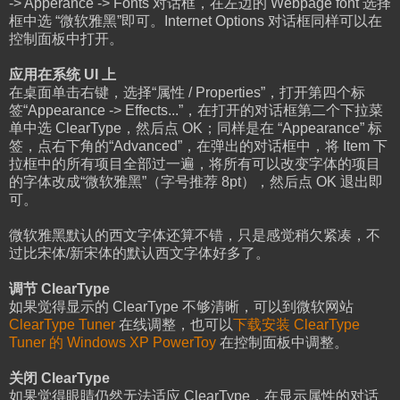
-> Apperance -> Fonts 对话框，在左边的 Webpage font 选择
框中选 “微软雅黑”即可。Internet Options 对话框同样可以在
控制面板中打开。
应用在系统 UI 上
在桌面单击右键，选择“属性 / Properties”，打开第四个标
签“Appearance -> Effects...”，在打开的对话框第二个下拉菜
单中选 ClearType，然后点 OK；同样是在 “Appearance” 标
签，点右下角的“Advanced”，在弹出的对话框中，将 Item 下
拉框中的所有项目全部过一遍，将所有可以改变字体的项目
的字体改成“微软雅黑”（字号推荐 8pt），然后点 OK 退出即
可。
微软雅黑默认的西文字体还算不错，只是感觉稍欠紧凑，不
过比宋体/新宋体的默认西文字体好多了。
调节 ClearType
如果觉得显示的 ClearType 不够清晰，可以到微软网站
ClearType Tuner
在线调整，也可以
下载安装 ClearType
Tuner 的 Windows XP PowerToy
在控制面板中调整。
关闭 ClearType
如果觉得眼睛仍然无法适应 ClearType，在显示属性的对话