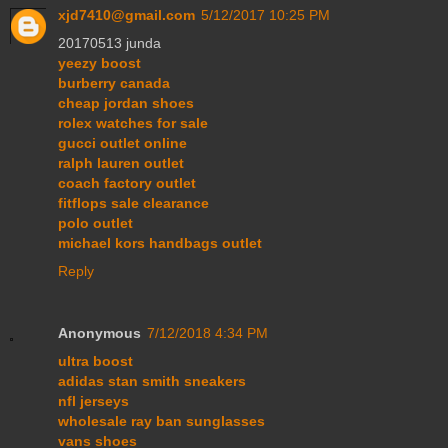
xjd7410@gmail.com
5/12/2017 10:25 PM
20170513 junda
yeezy boost
burberry canada
cheap jordan shoes
rolex watches for sale
gucci outlet online
ralph lauren outlet
coach factory outlet
fitflops sale clearance
polo outlet
michael kors handbags outlet
Reply
Anonymous
7/12/2018 4:34 PM
ultra boost
adidas stan smith sneakers
nfl jerseys
wholesale ray ban sunglasses
vans shoes