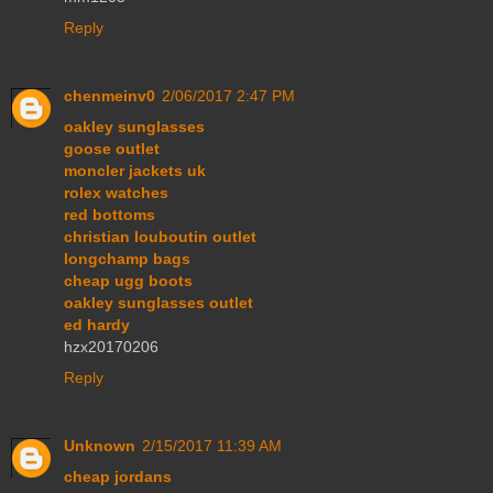
Reply
chenmeinv0
2/06/2017 2:47 PM
oakley sunglasses
goose outlet
moncler jackets uk
rolex watches
red bottoms
christian louboutin outlet
longchamp bags
cheap ugg boots
oakley sunglasses outlet
ed hardy
hzx20170206
Reply
Unknown
2/15/2017 11:39 AM
cheap jordans