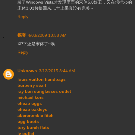
装了Windows Vista才发现里面的宋体5.0好丑，又在想把xp的
宋体3.03替换回来....世上果真没有完美～
Reply
探客
4/03/2009 10:58 AM
XP下还是宋体了~唉
Reply
Unknown
3/12/2015 8:44 AM
louis vuitton handbags
burberry scarf
ray ban sunglasses outlet
michael kors
cheap uggs
cheap oakleys
abercrombie fitch
ugg boots
tory burch flats
lv outlet