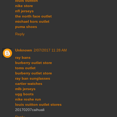
louis vuitton
nike store
nfl jerseys
the north face outlet
michael kors outlet
puma shoes
Reply
Unknown
2/07/2017 11:28 AM
ray bans
burberry outlet store
toms outlet
burberry outlet store
ray ban sunglasses
cartier watches
mlb jerseys
ugg boots
nike roshe run
louis vuitton outlet stores
20170207caihuali