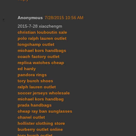
Anonymous
7/28/2015 10:56 AM
2015-7-28 xiaozhengm
christian louboutin sale
polo ralph lauren outlet
longchamp outlet
michael kors handbags
coach factory outlet
replica watches cheap
ed hardy
pandora rings
tory burch shoes
ralph lauren outlet
soccer jerseys wholesale
michael kors handbag
prada handbags
cheap ray ban sunglasses
chanel outlet
hollister clothing store
burberry outlet online
tory burch outlet