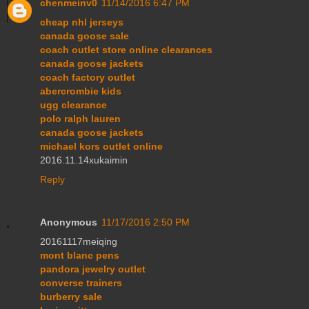
chenmeinv0
11/14/2016 6:47 PM
cheap nhl jerseys
canada goose sale
coach outlet store online clearances
canada goose jackets
coach factory outlet
abercrombie kids
ugg clearance
polo ralph lauren
canada goose jackets
michael kors outlet online
2016.11.14xukaimin
Reply
Anonymous
11/17/2016 2:50 PM
20161117meiqing
mont blanc pens
pandora jewelry outlet
converse trainers
burberry sale