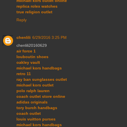
michael kors outlet online
replica rolex watches
true religion outlet
Reply
chenlili
6/29/2016 3:25 PM
chenlili20160629
air force 1
louboutin shoes
oakley vault
michael kors handbags
retro 11
ray ban sunglasses outlet
michael kors outlet
polo ralph lauren
coach outlet store online
adidas originals
tory burch handbags
coach outlet
louis vuitton purses
michael kors handbags