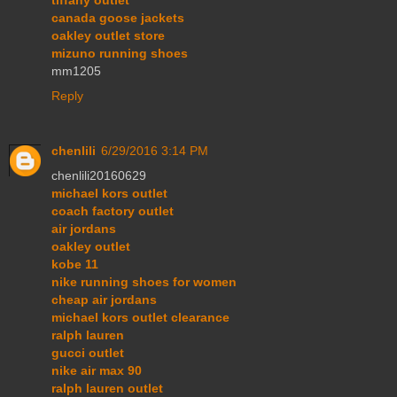
tiffany outlet
canada goose jackets
oakley outlet store
mizuno running shoes
mm1205
Reply
chenlili
6/29/2016 3:14 PM
chenlili20160629
michael kors outlet
coach factory outlet
air jordans
oakley outlet
kobe 11
nike running shoes for women
cheap air jordans
michael kors outlet clearance
ralph lauren
gucci outlet
nike air max 90
ralph lauren outlet