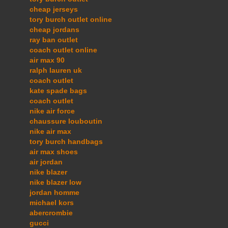
cheap jerseys
tory burch outlet online
cheap jordans
ray ban outlet
coach outlet online
air max 90
ralph lauren uk
coach outlet
kate spade bags
coach outlet
nike air force
chaussure louboutin
nike air max
tory burch handbags
air max shoes
air jordan
nike blazer
nike blazer low
jordan homme
michael kors
abercrombie
gucci