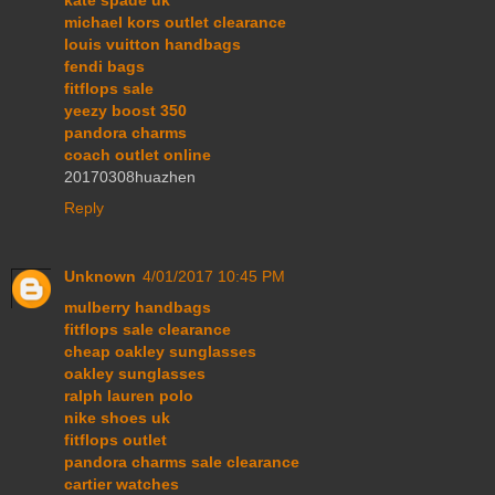
kate spade uk
michael kors outlet clearance
louis vuitton handbags
fendi bags
fitflops sale
yeezy boost 350
pandora charms
coach outlet online
20170308huazhen
Reply
Unknown
4/01/2017 10:45 PM
mulberry handbags
fitflops sale clearance
cheap oakley sunglasses
oakley sunglasses
ralph lauren polo
nike shoes uk
fitflops outlet
pandora charms sale clearance
cartier watches