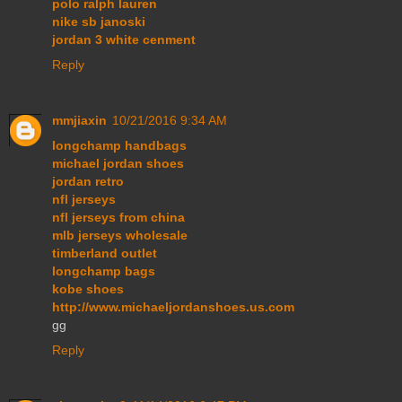
polo ralph lauren
nike sb janoski
jordan 3 white cenment
Reply
mmjiaxin
10/21/2016 9:34 AM
longchamp handbags
michael jordan shoes
jordan retro
nfl jerseys
nfl jerseys from china
mlb jerseys wholesale
timberland outlet
longchamp bags
kobe shoes
http://www.michaeljordanshoes.us.com
gg
Reply