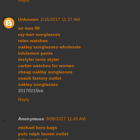
Reply
Unknown
2/15/2017 11:37 AM
air max 90
ray-ban sunglasses
rolex watches
oakley sunglasses wholesale
lululemon pants
instyler ionic styler
cartier watches for women
cheap oakley sunglasses
coach factory outlet
oakley sunglasses
20170215lck
Reply
Anonymous
3/08/2017 11:45 AM
michael kors bags
polo ralph lauren outlet