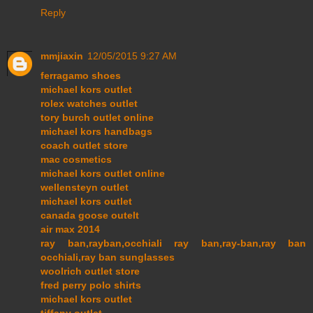
Reply
mmjiaxin
12/05/2015 9:27 AM
ferragamo shoes
michael kors outlet
rolex watches outlet
tory burch outlet online
michael kors handbags
coach outlet store
mac cosmetics
michael kors outlet online
wellensteyn outlet
michael kors outlet
canada goose outelt
air max 2014
ray ban,rayban,occhiali ray ban,ray-ban,ray ban
occhiali,ray ban sunglasses
woolrich outlet store
fred perry polo shirts
michael kors outlet