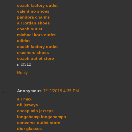
coach factory outlet
valentino shoes
pandora charms
air jordan shoes
coach outlet
michael kors outlet
adidas
coach factory outlet
skechers shoes
coach outlet store
mt0312
Reply
Anonymous
7/12/2018 4:35 PM
air max
nfl jerseys
cheap mlb jerseys
longchamp longchamps
converse outlet store
dior glasses