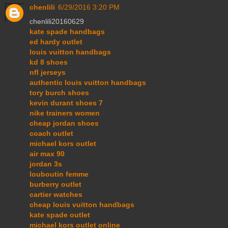
chenlili
6/29/2016 3:20 PM
chenlili20160629
kate spade handbags
ed hardy outlet
louis vuitton handbags
kd 8 shoes
nfl jerseys
authentic louis vuitton handbags
tory burch shoes
kevin durant shoes 7
nike trainers women
cheap jordan shoes
coach outlet
michael kors outlet
air max 90
jordan 3s
louboutin femme
burberry outlet
cartier watches
cheap louis vuitton handbags
kate spade outlet
michael kors outlet online