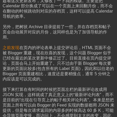
趁着这次更新发布，又修改了一下我的模版。主要是把
Calendar 部分换成了可以在一个页面上来回翻月份，而不会
在翻动的时候跳动到对应的存档页，这样可以提高 Calendar
导航的效率。
另外，把树状 Archive 目录提前了一些，并在存档页和帖子
页会自动展开对应的月份，这同样也是为了加强导航的作
用。
之前发现
在页内的评论表单上提交评论后，HTML 页面不会
被 Blogger 重建，现在欣喜的发现，这个问题 Blogger 似乎
已经在最近的某次更新中修正过了。目前直接在页内提交评
论，页面会马上开始重建了。只不过由于新 Blogger 每次要
更新的页面比较多(包含所有的 Label 页面)，因此和以往老的
Blogger 页面重建相比，速度还是要稍慢点，通常 5 分钟之
内应该是可以完成的。
接下来打算在有时间的时候把页面左栏的最新评论改成用
JSON 实现，这样就成了真正意义上的“最新评论列表”，而不
是目前的“出现在引导页上的帖子相关评论列表”。本来是想把
页面上所有可以由 Bogger 的 Feed 实现的数据都用 JSON 来
提供，但是每次请求返回的内容多的时候高达 60 多 K，可能
会导致页面变慢，而访问上，不会感觉到太大的改变，因此