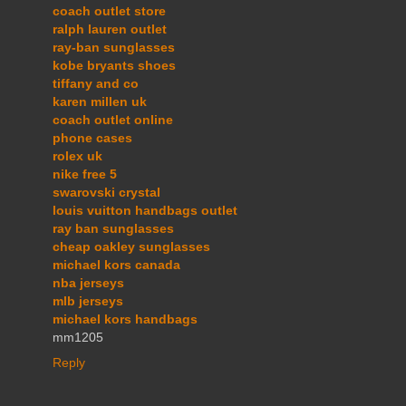
coach outlet store
ralph lauren outlet
ray-ban sunglasses
kobe bryants shoes
tiffany and co
karen millen uk
coach outlet online
phone cases
rolex uk
nike free 5
swarovski crystal
louis vuitton handbags outlet
ray ban sunglasses
cheap oakley sunglasses
michael kors canada
nba jerseys
mlb jerseys
michael kors handbags
mm1205
Reply